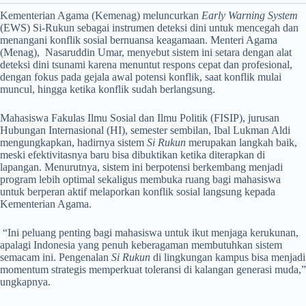
Kementerian Agama (Kemenag) meluncurkan
Early Warning System
(EWS) Si-Rukun sebagai instrumen deteksi dini untuk mencegah dan
menangani konflik sosial bernuansa keagamaan. Menteri Agama
(Menag), Nasaruddin Umar, menyebut sistem ini setara dengan alat
deteksi dini tsunami karena menuntut respons cepat dan profesional,
dengan fokus pada gejala awal potensi konflik, saat konflik mulai
muncul, hingga ketika konflik sudah berlangsung.
Mahasiswa Fakulas Ilmu Sosial dan Ilmu Politik (FISIP), jurusan
Hubungan Internasional (HI), semester sembilan, Ibal Lukman Aldi
mengungkapkan, hadirnya sistem
Si Rukun
merupakan langkah baik,
meski efektivitasnya baru bisa dibuktikan ketika diterapkan di
lapangan. Menurutnya, sistem ini berpotensi berkembang menjadi
program lebih optimal sekaligus membuka ruang bagi mahasiswa
untuk berperan aktif melaporkan konflik sosial langsung kepada
Kementerian Agama.
“Ini peluang penting bagi mahasiswa untuk ikut menjaga kerukunan,
apalagi Indonesia yang penuh keberagaman membutuhkan sistem
semacam ini. Pengenalan
Si Rukun
di lingkungan kampus bisa menjadi
momentum strategis memperkuat toleransi di kalangan generasi muda,”
ungkapnya.