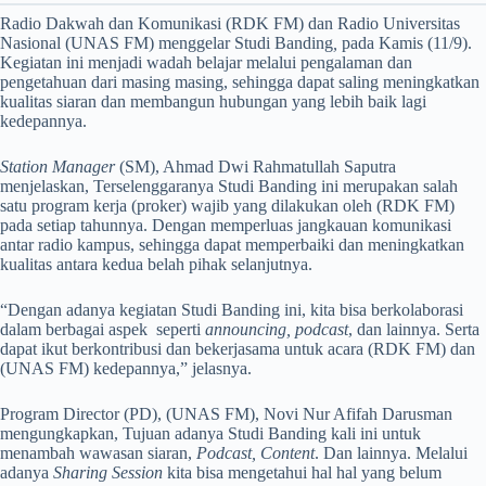
Radio Dakwah dan Komunikasi (RDK FM) dan Radio Universitas
Nasional (UNAS FM) menggelar Studi Banding
,
pada Kamis (11/9).
Kegiatan ini menjadi wadah belajar melalui pengalaman dan
pengetahuan dari masing masing, sehingga dapat saling meningkatkan
kualitas siaran dan membangun hubungan yang lebih baik lagi
kedepannya.
Station Manager
(SM), Ahmad Dwi Rahmatullah Saputra
menjelaskan, Terselenggaranya Studi Banding ini merupakan salah
satu program kerja (proker) wajib yang dilakukan oleh (RDK FM)
pada setiap tahunnya. Dengan memperluas jangkauan komunikasi
antar radio kampus, sehingga dapat memperbaiki dan meningkatkan
kualitas antara kedua belah pihak selanjutnya.
“Dengan adanya kegiatan Studi Banding ini, kita bisa berkolaborasi
dalam berbagai aspek seperti
announcing, podcast
, dan lainnya. Serta
dapat ikut berkontribusi dan bekerjasama untuk acara (RDK FM) dan
(UNAS FM) kedepannya,” jelasnya.
Program Director (PD), (UNAS FM), Novi Nur Afifah Darusman
mengungkapkan, Tujuan adanya Studi Banding kali ini untuk
menambah wawasan siaran,
Podcast, Content
. Dan lainnya. Melalui
adanya
Sharing Session
kita bisa mengetahui hal hal yang belum