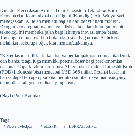
Direktur Kecerdasan Artifisial dan Ekosistem Teknologi Baru
Kementerian Komunikasi dan Digital (Komdigi), Aju Widya Sari
menegaskan, AI telah menjadi bagian dari denyut nadi modern.
Dengan kemampuannya menganalisis data dalam hitungan menit,
teknologi ini membuka jalan bagi lahirnya inovasi tanpa batas.
Tantangan utamanya kini bukan lagi soal bagaimana AI bekerja,
melainkan seberapa bijak kita memanfaatkannya.
“Kecerdasan artifisial bukan hanya berdampak pada dunia akademik
dan bisnis, tetapi juga memiliki potensi besar bagi perekonomian
nasional. Diperkirakan kontribusi AI terhadap Produk Domestik Bruto
(PDB) Indonesia bisa mencapai USD 366 miliar. Potensi besar ini
hanya dapat tercapai jika kita memiliki sumber daya manusia yang
terampil sekaligus beretika,” pungkasnya.
(Nayla Putri Kamila)
Tags
#
#BeritaMedpart
#
#LSPR
#
#LSPRAIFestival