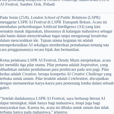
AI Festival. Sumber. Dok. Pribadi
Pada Senin (25/8),
London School of Public Relations
(LSPR)
menggelar LSPR AI Festival di LSPR Transpark Bekasi. Acara ini
membahas perkembangan Artificial Intelligence (AI) yang kini
semakin marak digunakan, khususnya di kalangan mahasiswa sebagai
alat bantu dalam menyelesaikan tugas tanpa mengurangi kreativitas
dalam mencurahkan ide. Tujuan utama kegiatan ini adalah
memperkenalkan AI sekaligus memberikan pemahaman tentang tata
cara penggunaannya secara bijak dan bermanfaat.
Ketua pelaksana LSPR AI Festival, Dendy Muris menjelaskan, acara
ini memiliki tiga pilar utama. Pilar pertama adalah
Inspiration
, yang
dihadirkan melalui pembahasan para pembicara pada sesi pagi. Pilar
kedua adalah
Creation
, berupa kompetisi
AI
Creative Challenge
yang
terbuka untuk umum. Pilar terakhir adalah
Celebration
, diwujudkan
dengan memamerkan karya-karya para pemenang lomba dalam sebuah
galeri.
“Setelah diadakannya LSPR AI Festival, saya berharap literasi AI
dapat meningkat, tidak hanya bagi mahasiswa, tetapi juga bagi
masyarakat luas. Karena itu, acara ini dibuka untuk umum dan tidak
terbatas hanya pada mahasiswa,” jelasnya.