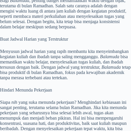
Bagi
Balamuda
, penting banget memanfaatkan waktu dengan bijak,
terutama di bulan Ramadhan. Salah satu caranya adalah dengan
mengisi waktu luang di antara jam kuliah dengan kegiatan produktif,
seperti membaca materi perkuliahan atau menyelesaikan tugas yang
belum selesai. Dengan begitu, kita tetap bisa menjaga konsistensi
dalam belajar meskipun sedang berpuasa.
Buat Jadwal Harian yang Terstruktur
Menyusun jadwal harian yang rapih membantu kita menyeimbangkan
kegiatan kuliah dan ibadah tanpa saling mengganggu.
Balamuda
bisa
memastikan waktu belajar, menyelesaikan tugas kuliah, dan ibadah
tersusun dengan baik. Dengan jadwal yang terstruktur,
Balamuda
tetap
bisa produktif di bulan Ramadhan, fokus pada kewajiban akademik
tanpa merasa terbebani atau tertekan.
Hindari Menunda Pekerjaan
Siapa
nih
yang suka menunda pekerjaan? Menghindari kebiasaan ini
sangat penting, terutama selama bulan Ramadhan. Jika kita menunda
pekerjaan yang seharusnya bisa selesai lebih awal, tugas akan
menumpuk dan menjadi beban pikiran. Hal ini bisa mempengaruhi
konsentrasi, suasana hati, dan produktivitas, baik saat kuliah maupun
beribadah. Dengan menyelesaikan pekerjaan tepat waktu, kita bisa