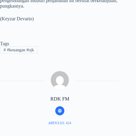
pengembangan industri penjaminan ini bersifat berkelanjutan,”
pungkasnya.
(Keyzar Devario)
Tags
#
#keuangan #ojk
RDK FM
ARTICLES: 424